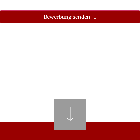
Bewerbung senden
Dieses
Feld
sollte
nicht
ausgefüllt
werden