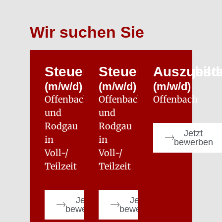
Wir suchen Sie
Steuerfachwirt
Steuerfachangeste
Auszubild
(m/w/d)
(m/w/d)
(m/w/d)
Offenbach
Offenbach
Offenbach
und
und
Rodgau
Rodgau
Jetzt
in
in
bewerben
Voll-/
Voll-/
Teilzeit
Teilzeit
Jetzt
Jetzt
bewerben
bewerben