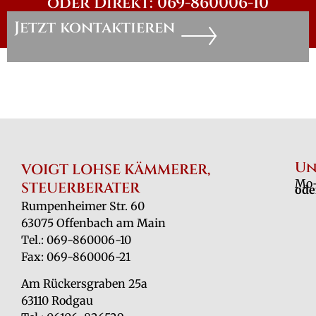
oder Direkt: 069-860006-10
Jetzt kontaktieren
Un
VOIGT LOHSE KÄMMERER,
Mo-
STEUERBERATER
ode
Rumpenheimer Str. 60
63075 Offenbach am Main
Tel.: 069-860006-10
Fax: 069-860006-21
Am Rückersgraben 25a
63110 Rodgau