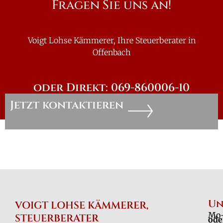
Fragen Sie uns an!
Voigt Lohse Kämmerer, Ihre Steuerberater in
Offenbach
oder Direkt: 069-860006-10
Jetzt kontaktieren
Un
VOIGT LOHSE KÄMMERER,
Mo-
STEUERBERATER
ode